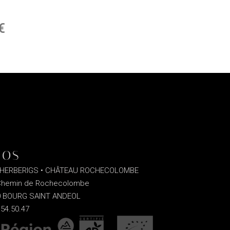
€
Plage
de
prix :
15,00 €
à
90,00 €
FOS
 HERBERIGS • CHÂTEAU ROCHECOLOMBE
 Chemin de Rochecolombe
0 BOURG SAINT ANDEOL
.54.50.47