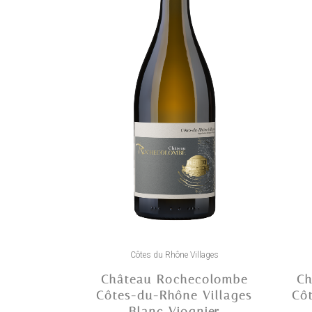
Ce
Ce
produit
produi
Côtes du Rhône Villages
a
a
Château Rochecolombe
Ch
plusieurs
plusie
Côtes-du-Rhône Villages
Cô
variations.
variati
Blanc Viognier