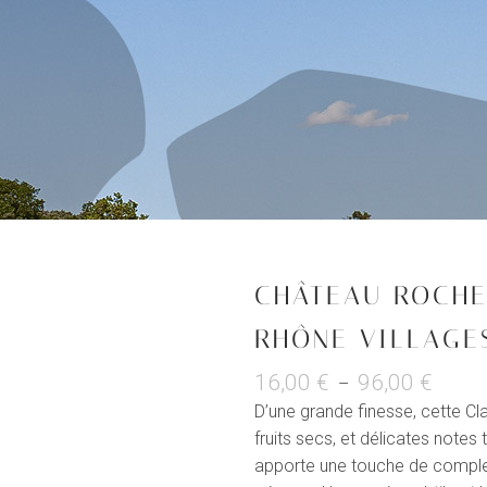
CHÂTEAU ROCHE
RHÔNE VILLAGE
16,00
€
96,00
€
Plage
–
de
D’une grande finesse, cette Cla
prix :
fruits secs, et délicates note
16,00 
apporte une touche de complex