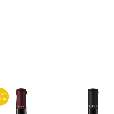
T OF
OCK