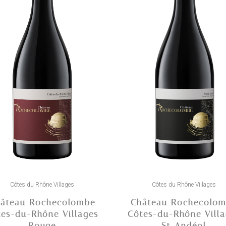
Ce
t
produit
Côtes du Rhône Villages
Côtes du Rhône Villages
a
âteau Rochecolombe
Château Rochecolo
urs
plusieurs
tes-du-Rhône Villages
Côtes-du-Rhône Villa
ons.
variations.
Rouge
St Andéol