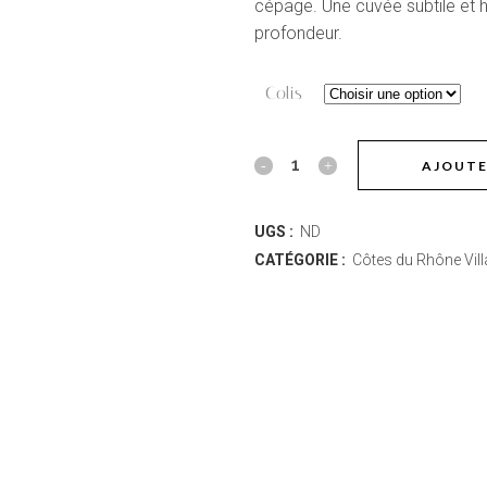
à
cépage. Une cuvée subtile et 
96,00 
profondeur.
Colis
Château
AJOUTE
Rochecolombe
UGS :
ND
Côtes-
CATÉGORIE :
Côtes du Rhône Vil
du-
Rhône
Villages
Blanc
Clairette
quantity