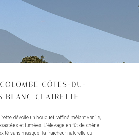
COLOMBE CÔTES-DU-
S BLANC CLAIRETTE
irette dévoile un bouquet raffiné mêlant vanille,
s toastées et fumées. L’élevage en fût de chêne
€
ité sans masquer la fraîcheur naturelle du