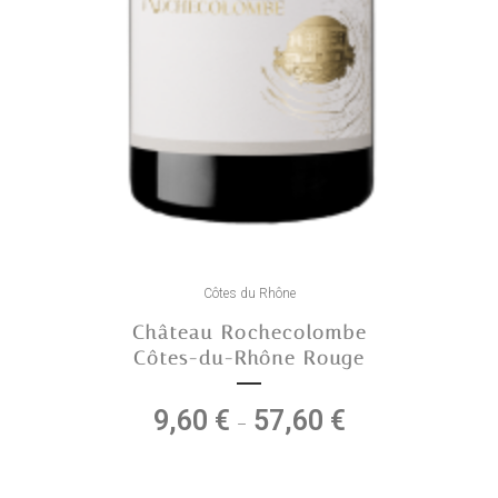
Ce
produit
Côtes du Rhône
a
Château Rochecolombe
plusieurs
Côtes-du-Rhône Rouge
variations.
Les
9,60
€
57,60
€
Plage
–
options
de
peuvent
prix :
être