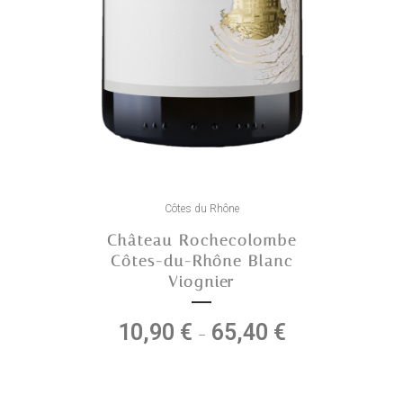
Ce
produit
Côtes du Rhône
a
Château Rochecolombe
plusieurs
Côtes-du-Rhône Blanc
variations.
Viognier
Les
options
10,90
€
65,40
€
Plage
–
peuvent
de
être
prix :
choisies
10,90 €