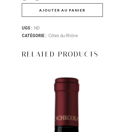
Rochecolombe
AJOUTER AU PANIER
Côtes-
UGS :
ND
du-
CATÉGORIE :
Côtes du Rhône
Rhône
Rosé
RELATED PRODUCTS
quantity