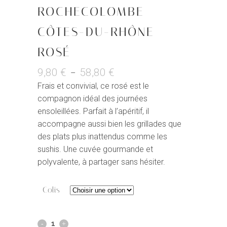
ROCHECOLOMBE
CÔTES-DU-RHÔNE
ROSÉ
9,80
€
58,80
€
Plage
–
de
Frais et convivial, ce rosé est le
prix :
compagnon idéal des journées
9,80 €
ensoleillées. Parfait à l’apéritif, il
à
accompagne aussi bien les grillades que
58,80 €
des plats plus inattendus comme les
sushis. Une cuvée gourmande et
polyvalente, à partager sans hésiter.
Colis
Château