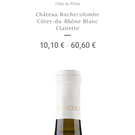
produit
Côtes du Rhône
a
Château Rochecolombe
plusieurs
Côtes-du-Rhône Blanc
variations.
Clairette
Les
options
10,10
€
60,60
€
Plage
–
peuvent
de
être
prix :
choisies
10,10 €
sur
à
la
60,60 €
page
du
produit